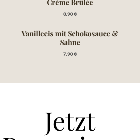
Crème Brûlèe
8,90 €
Vanilleeis mit Schokosauce &
Sahne
7,90 €
Jetzt
Jetzt