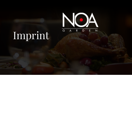
Imprint
Informatie volgens § 5 DDG
contact
Restaurant & Lounge NOA Garden
Telefoon: 0160 76 11
GmbH
858
E-mailadres:
Amtsvenn 1
info{at}noagarden.de
D-48599 Gronau
BTW-nummer
Handelsregister: HRB 19807
DE346098935
Gerechtshof: