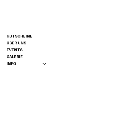
CONTACT
NAVIGATIE
+49 160 / 76 11 858
GUTSCHEINE
INFO@NOAGARDEN.DE
ÜBER UNS
AMTSVENN 1
EVENTS
D-48599 GRONAU
GALERIE
INFO
INFORMATIE
AFDRUK
OPENINGSTIJDEN
INSTAGRAM