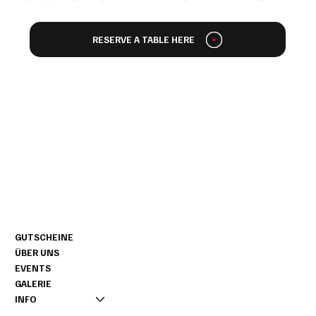
RESERVE A TABLE HERE
CONTACT
NAVIGATION
+49 160 / 76 11 858
GUTSCHEINE
INFO@NOAGARDEN.DE
ÜBER UNS
AMTSVENN 1
EVENTS
D-48599 GRONAU
GALERIE
INFO