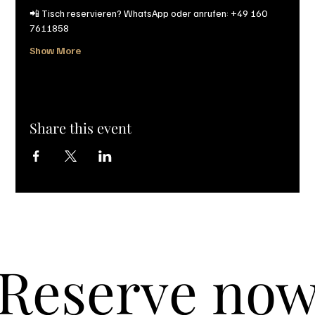
📲 Tisch reservieren? WhatsApp oder anrufen: +49 160 
7611858
Show More
Share this event
Reserve no
Reserve no