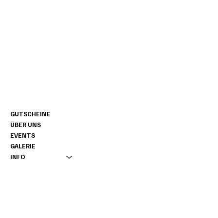
CONTACT
NAVIGATIE
+49 160 / 76 11 858
GUTSCHEINE
INFO@NOAGARDEN.DE
ÜBER UNS
AMTSVENN 1
EVENTS
D-48599 GRONAU
GALERIE
INFO