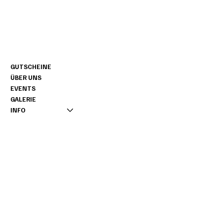
CONTACT
NAVIGATIE
+49 160 / 76 11 858
GUTSCHEINE
INFO@NOAGARDEN.DE
ÜBER UNS
AMTSVENN 1
EVENTS
D-48599 GRONAU
GALERIE
INFO
INFORMATIE
AFDRUK