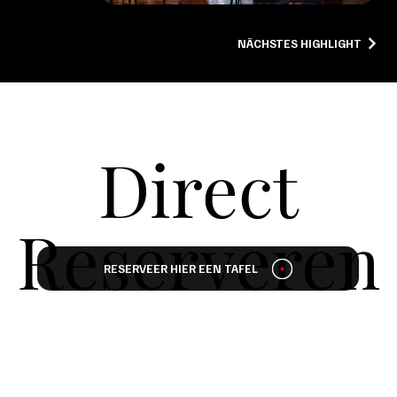
NÄCHSTES HIGHLIGHT
Direct
Direct
Reserveren
Reserveren
RESERVEER HIER EEN TAFEL